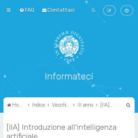
FAQ
Contattaci
Informateci
C
Home
Indice
Vecchio Ordinamento
III anno
[IIA] Introduzione all'intelligenza artificiale
e
r
[IIA] Introduzione all'intelligenza
c
artificiale