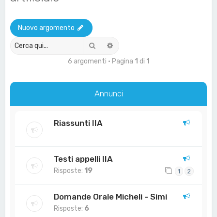
a
Nuovo argomento
Cerca
Ricerca avanzata
6 argomenti • Pagina
1
di
1
Annunci
Riassunti IIA
Testi appelli IIA
Risposte:
19
1
2
Domande Orale Micheli - Simi
Risposte:
6