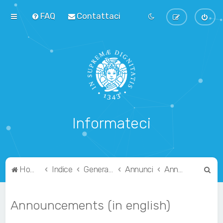
FAQ
Contattaci
Informateci
C
Home
Indice
Generale
Annunci
Announcements (in english)
e
r
Announcements (in english)
c