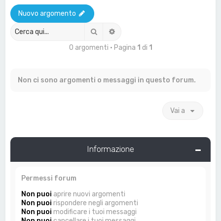
a
Nuovo argomento
Cerca
Ricerca avanzata
0 argomenti • Pagina
1
di
1
Non ci sono argomenti o messaggi in questo forum.
Vai a
Informazione
Permessi forum
Non puoi
aprire nuovi argomenti
Non puoi
rispondere negli argomenti
Non puoi
modificare i tuoi messaggi
Non puoi
cancellare i tuoi messaggi