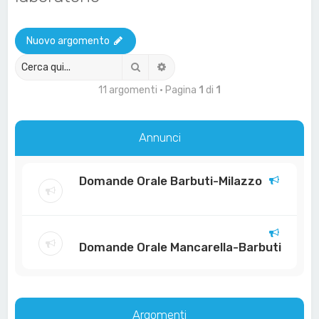
a
Nuovo argomento
Cerca
Ricerca avanzata
11 argomenti • Pagina
1
di
1
Annunci
Domande Orale Barbuti-Milazzo
Domande Orale Mancarella-Barbuti
Argomenti