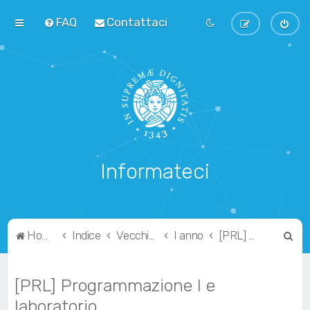
FAQ
Contattaci
Informateci
C
Home
Indice
Vecchio Ordinamento
I anno
[PRL] Programmazione I e laboratorio
e
r
[PRL] Programmazione I e
c
laboratorio