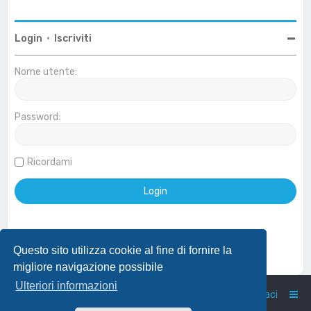
Login
•
Iscriviti
Nome utente:
Password:
Ricordami
Questo sito utilizza cookie al fine di fornire la
Effettua login con account Google
migliore navigazione possibile
Ulteriori informazioni
Home
Indice
Contattaci