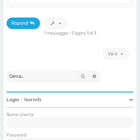
o
p
Rispondi
1 messaggio • Pagina
1
di
1
Vai a
Cerca
Ricerca avanzata
Login
•
Iscriviti
Nome utente:
Password: