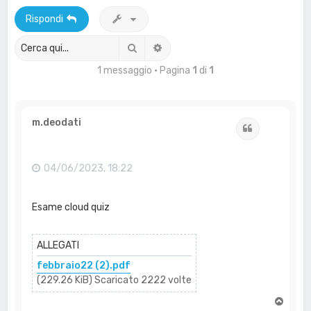
a
Rispondi
Cerca
Ricerca avanzata
1 messaggio • Pagina
1
di
1
m.deodati
Cita
04/06/2023, 18:22
Esame cloud quiz
ALLEGATI
febbraio22 (2).pdf
(229.26 KiB) Scaricato 2222 volte
T