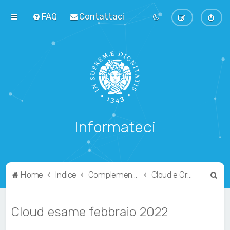
FAQ
Contattaci
Informateci
C
Home
Indice
Complementari
Cloud e Green Computing
e
r
Cloud esame febbraio 2022
c