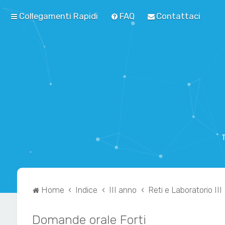
Collegamenti Rapidi
FAQ
Contattaci
T
Home
Indice
III anno
Reti e Laboratorio III
Domande orale Forti