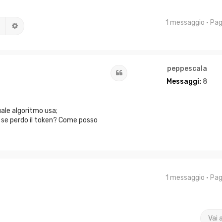
1 messaggio • Pa
Cerca
Ricerca avanzata
peppescala
Cita
Messaggi:
8
ale algoritmo usa;
 se perdo il token? Come posso
1 messaggio • Pa
Vai 