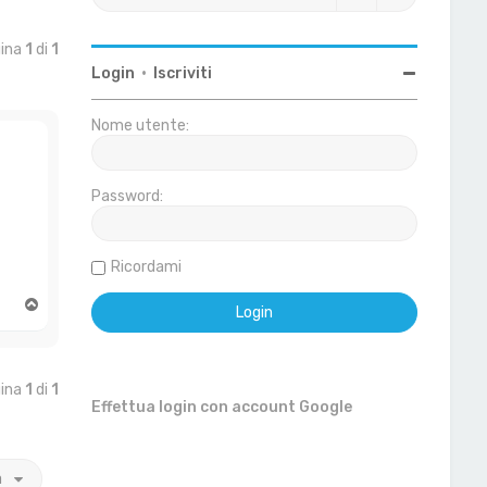
gina
1
di
1
Login
•
Iscriviti
Nome utente:
Password:
Ricordami
T
o
p
gina
1
di
1
Effettua login con account Google
a