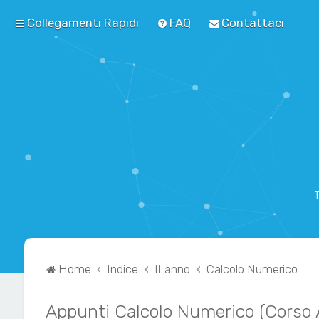
Collegamenti Rapidi
FAQ
Contattaci
T
Home
Indice
II anno
Calcolo Numerico
Appunti Calcolo Numerico (Corso 