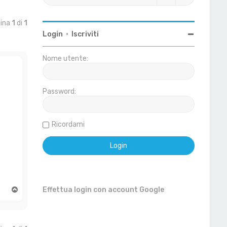
gina
1
di
1
Login
•
Iscriviti
Nome utente:
Password:
Ricordami
T
Effettua login con account Google
o
p