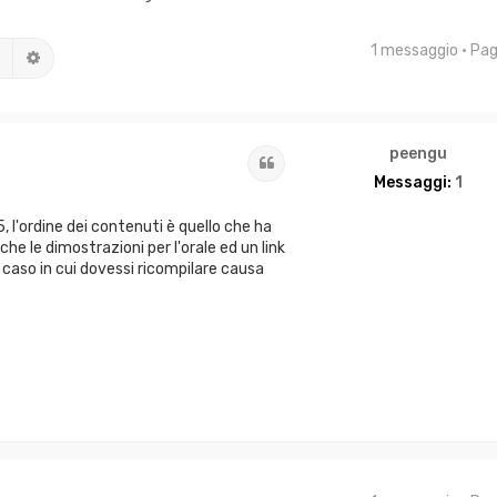
1 messaggio • Pa
Cerca
Ricerca avanzata
peengu
Cita
Messaggi:
1
, l'ordine dei contenuti è quello che ha
che le dimostrazioni per l'orale ed un link
l caso in cui dovessi ricompilare causa