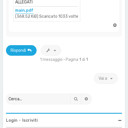
ALLEGATI
main.pdf
(368.52 KiB) Scaricato 1033 volte
T
o
p
Rispondi
1 messaggio • Pagina
1
di
1
Vai a
Cerca
Ricerca avanzata
Login
•
Iscriviti