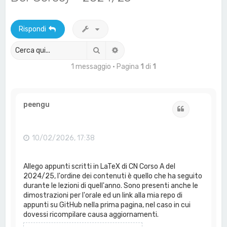
a
Rispondi
Cerca
Ricerca avanzata
1 messaggio • Pagina
1
di
1
peengu
Cita
10/02/2026, 17:38
Allego appunti scritti in LaTeX di CN Corso A del
2024/25, l'ordine dei contenuti è quello che ha seguito
durante le lezioni di quell'anno. Sono presenti anche le
dimostrazioni per l'orale ed un link alla mia repo di
appunti su GitHub nella prima pagina, nel caso in cui
dovessi ricompilare causa aggiornamenti.