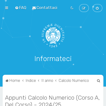
FAQ
Contattaci
Informateci
C
Home
Indice
II anno
Calcolo Numerico
e
r
Appunti Calcolo Numerico (Corso A,
c
Del Corso) - 2024/25