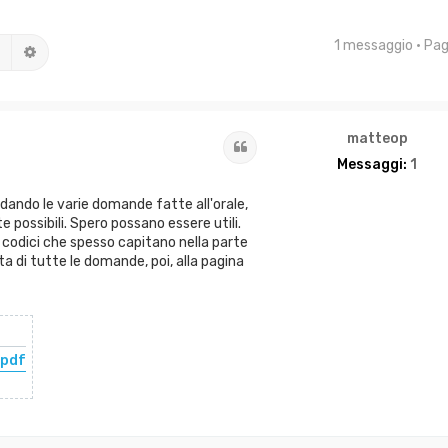
1 messaggio • Pa
Cerca
Ricerca avanzata
matteop
Cita
Messaggi:
1
ando le varie domande fatte all'orale,
te possibili. Spero possano essere utili.
i codici che spesso capitano nella parte
a di tutte le domande, poi, alla pagina
.pdf