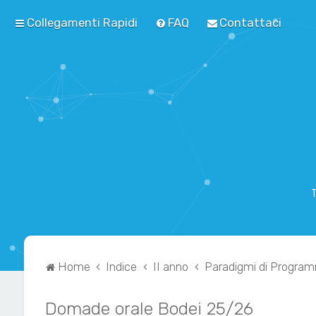
Collegamenti Rapidi
FAQ
Contattaci
T
Home
Indice
II anno
Paradigmi di Progra
Domade orale Bodei 25/26