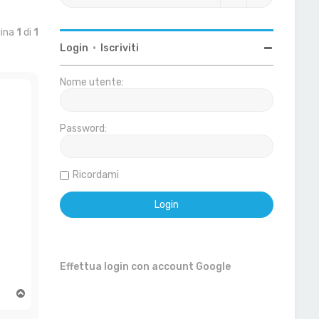
gina
1
di
1
Login
•
Iscriviti
Nome utente:
Password:
Ricordami
Effettua login con account Google
T
o
p