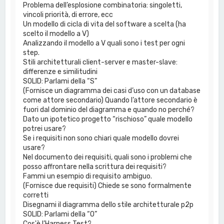
Problema dell’esplosione combinatoria: singoletti,
vincoli priorità, di errore, ecc
Un modello di cicla di vita del software a scelta (ha
scelto il modello a V)
Analizzando il modello a V quali sono i test per ogni
step.
Stili architetturali client-server e master-slave:
differenze e similitudini
SOLID: Parlami della “S”
(Fornisce un diagramma dei casi d’uso con un database
come attore secondario) Quando l’attore secondario è
fuori dal dominio del diagramma e quando no perché?
Dato un ipotetico progetto “rischioso” quale modello
potrei usare?
Se i requisiti non sono chiari quale modello dovrei
usare?
Nel documento dei requisiti, quali sono i problemi che
posso affrontare nella scrittura dei requisiti?
Fammi un esempio di requisito ambiguo.
(Fornisce due requisiti) Chiede se sono formalmente
corretti
Disegnami il diagramma dello stile architetturale p2p
SOLID: Parlami della “O”
Cos'è l’Harness Test?