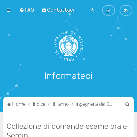
FAQ
Contattaci
Informateci
C
Home
Indice
III anno
Ingegneria del Software
e
r
Collezione di domande esame orale
c
Semini