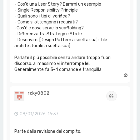
- Cos'è una User Story? Dammi un esempio
- Single Responisibility Principle
- Quali sono i tipi di verifica?
- Come si ottengono i requisiti?
-Cos'è e cosa serve lo scaffolding?
- Differenza tra Strategy e State
- Descrivimi [Design Pattern a scelta sua| stile
architetturale a scelta sua]
Parlate il più possibile senza andare troppo fuori
discorso, al massimo vi interrompe lei.
Generalmente fa 3-4 domande è tranquilla.
T
o
p
rcky0802
Cita
08/01/2026, 16:37
Parte dalla revisione del compito.