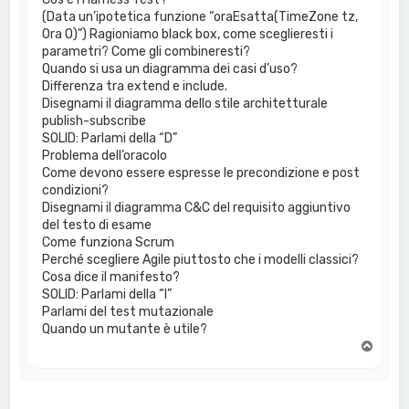
(Data un’ipotetica funzione “oraEsatta(TimeZone tz,
Ora O)”) Ragioniamo black box, come sceglieresti i
parametri? Come gli combineresti?
Quando si usa un diagramma dei casi d’uso?
Differenza tra extend e include.
Disegnami il diagramma dello stile architetturale
publish-subscribe
SOLID: Parlami della “D”
Problema dell’oracolo
Come devono essere espresse le precondizione e post
condizioni?
Disegnami il diagramma C&C del requisito aggiuntivo
del testo di esame
Come funziona Scrum
Perché scegliere Agile piuttosto che i modelli classici?
Cosa dice il manifesto?
SOLID: Parlami della “I”
Parlami del test mutazionale
Quando un mutante è utile?
T
o
p