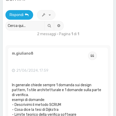
a
Rispondi
Cerca
Ricerca avanzata
2 messaggi • Pagina
1
di
1
m.giuliano8
Cita
21/06/2024, 17:59
In generale chiede sempre 1 domanda sui design
pattern, 1 stile architetturale e 1 domande sulla parte
di verifica.
esempi di domande:
- Descrivimi il metodo SCRUM
- Cosa dice la tesi di Dijkstra
- Limite teorico della verifica software