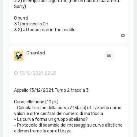
2.2) esempio dell'algoritmo (non mi ricordo i parametri,
Sorry)
8 punti
3.1) protocollo DH
3.2) attacco man in the middle
T
o
p
CharAsd
Cita
13/12/2021, 22:28
Appello 13/12/2021. Turno 2 traccia 3
Curve ellittiche (10 pt)
- Calcola l'ordine della curva Z13(a, b) utilizzando come
valori le cifre centrali del numero di matricola
- La curva forma un gruppo abeliano?
- Protocollo di scambio dei messaggi su curve ellittiche
e dimostrarne la correttezza