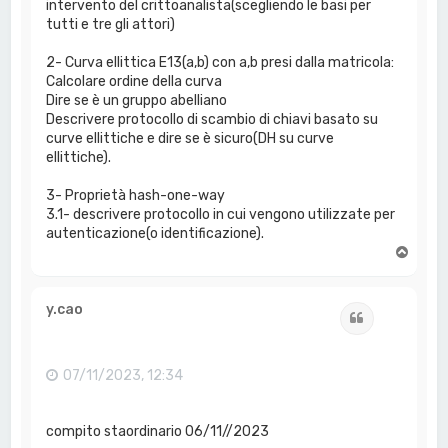
intervento del crittoanalista(scegliendo le basi per
tutti e tre gli attori)
2- Curva ellittica E13(a,b) con a,b presi dalla matricola:
Calcolare ordine della curva
Dire se è un gruppo abelliano
Descrivere protocollo di scambio di chiavi basato su
curve ellittiche e dire se è sicuro(DH su curve
ellittiche).
3- Proprietà hash-one-way
3.1- descrivere protocollo in cui vengono utilizzate per
autenticazione(o identificazione).
T
o
p
y.cao
Cita
07/11/2023, 12:34
compito staordinario 06/11//2023