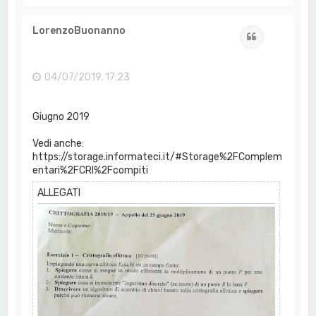
o
p
LorenzoBuonanno
Cita
04/07/2019, 17:23
Giugno 2019
Vedi anche:
https://storage.informateci.it/#Storage%2FComplem
entari%2FCRI%2Fcompiti
ALLEGATI