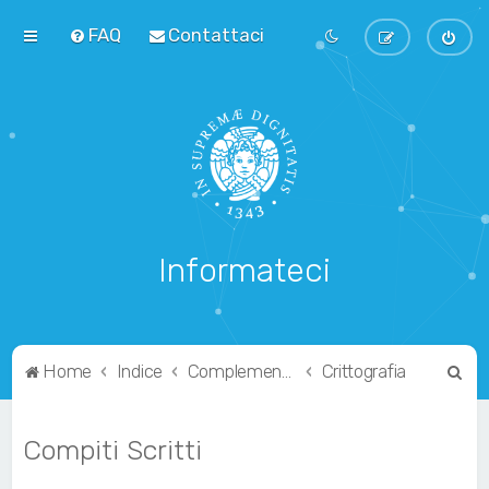
FAQ
Contattaci
Informateci
C
Home
Indice
Complementari
Crittografia
e
r
Compiti Scritti
c