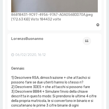
86818431-9C97-4956-97A7-A0A056BDD70A.jpeg
(172.63 KiB) Visto 184432 volte
T
o
p
LorenzoBuonanno
Cita
06/02/2020, 16:12
Gennaio:
1) Descrivere RSA, dimostrazione + che attachci si
possono fare se due utenti hanno lo stesso n?
2) Descrivere 3DES + che attacchi si possono fare
3) Descrivere BB84 + Simulare l'invio della chiave
descritta in questo modo: Si prendono le ultime 4 cifre
della propria matricola, le si convertono in binario e si
concatenano le prime 3 cifre binarie di ogni