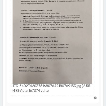
17313402742037516807642180769153.jpg (2.55
MiB) Visto 167374 volte
T
o
p