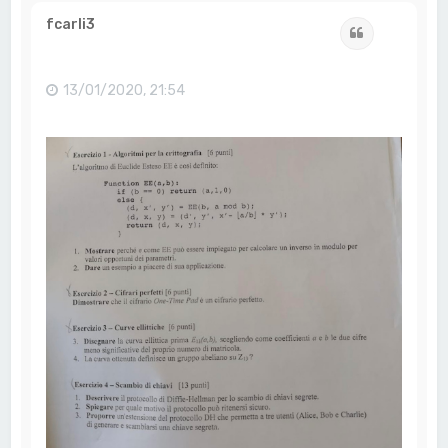
p
fcarli3
Cita
13/01/2020, 21:54