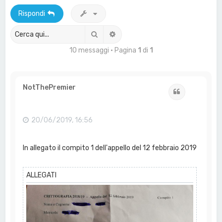
a
Rispondi
Cerca
Ricerca avanzata
10 messaggi • Pagina
1
di
1
NotThePremier
Cita
20/06/2019, 16:56
In allegato il compito 1 dell'appello del 12 febbraio 2019
ALLEGATI