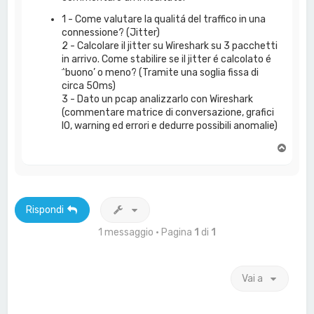
1 - Come valutare la qualitá del traffico in una
connessione? (Jitter)
2 - Calcolare il jitter su Wireshark su 3 pacchetti
in arrivo. Come stabilire se il jitter é calcolato é
΅buono’ o meno? (Tramite una soglia fissa di
circa 50ms)
3 - Dato un pcap analizzarlo con Wireshark
(commentare matrice di conversazione, grafici
IO, warning ed errori e dedurre possibili anomalie)
T
o
p
Rispondi
1 messaggio • Pagina
1
di
1
Vai a