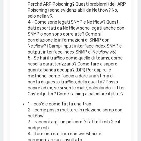
Perché ARP Poisoning? Questi problemi (dell ARP
Poisoning) sono evidenziabili da Netflow? No,
solo nella v9.
4 - Come sono legati SNMP e Netflow? Questi
dati esportati da Netflow sono legati anche con
SNMP o non sono correlate? Come si
correlazione le informazioni di SNMP con
Netflow? (Campi input interface index SNMP e
output interface index SNMP di Netflow v5)
5- Se hai il traffico come quello di teams, come
riesci a caratterizzarlo? Come fare a sapere
quanta banda occupa? (DPI) Per capire le
metriche, come faccio a dare una stima di
bonta di questo traffico, della qualitá? Posso
capire ad ex, se si sente male, calcolando il jitter.
Cos´e il jitter? Come fa ping a calcolare il jitter?
1 - cos'è e come fatta una trap
2 - come posso mettere in relazione snmp con
netflow
3 - raccontargli un po' com'è fatto il mib 2 e il
bridge mib
4 - fare una cattura con wireshark e
commentare un il risultato.