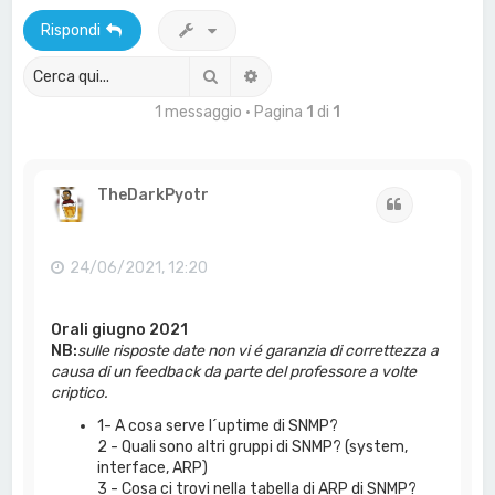
a
Rispondi
Cerca
Ricerca avanzata
1 messaggio • Pagina
1
di
1
TheDarkPyotr
Cita
24/06/2021, 12:20
Orali giugno 2021
NB:
sulle risposte date non vi é garanzia di correttezza a
causa di un feedback da parte del professore a volte
criptico.
1- A cosa serve l´uptime di SNMP?
2 - Quali sono altri gruppi di SNMP? (system,
interface, ARP)
3 - Cosa ci trovi nella tabella di ARP di SNMP?