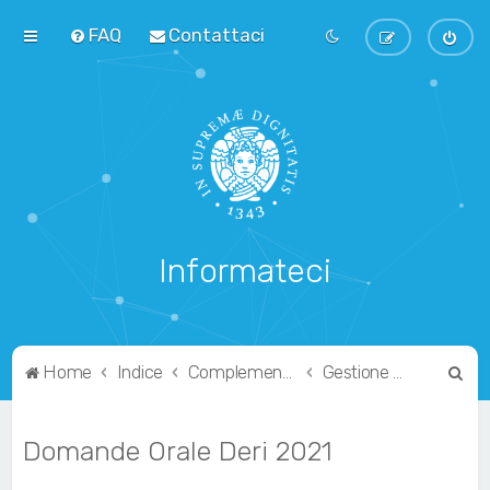
FAQ
Contattaci
Informateci
C
Home
Indice
Complementari
Gestione di Reti
e
r
Domande Orale Deri 2021
c