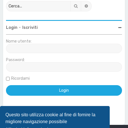
Cerca
Ricerca avanzata
Login
•
Iscriviti
Nome utente:
Password:
Ricordami
Questo sito utilizza cookie al fine di fornire la
Effettua login con account Google
migliore navigazione possibile