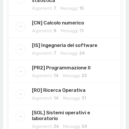
statistica
Argomenti:
7
Messaggi:
15
[CN] Calcolo numerico
Argomenti:
8
Messaggi:
11
[IS] Ingegneria del software
Argomenti:
7
Messaggi:
24
[PR2] Programmazione II
Argomenti:
14
Messaggi:
23
[RO] Ricerca Operativa
Argomenti:
14
Messaggi:
31
[SOL] Sistemi operativi e
laboratorio
Argomenti:
26
Messaggi:
54