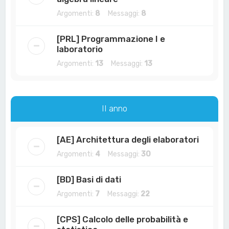
Argomenti:
8
Messaggi:
8
[PRL] Programmazione I e
laboratorio
Argomenti:
13
Messaggi:
13
II anno
[AE] Architettura degli elaboratori
Argomenti:
4
Messaggi:
30
[BD] Basi di dati
Argomenti:
7
Messaggi:
22
[CPS] Calcolo delle probabilità e