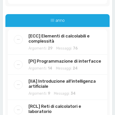
III anno
[ECC] Elementi di calcolabili e
complessità
Argomenti:
29
Messaggi:
76
[PI] Programmazione di interfacce
Argomenti:
14
Messaggi:
24
[IIA] Introduzione all'intelligenza
artificiale
Argomenti:
9
Messaggi:
34
[RCL] Reti di calcolatori e
laboratorio