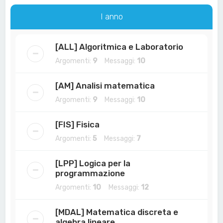
a
I anno
[ALL] Algoritmica e Laboratorio
Argomenti:
9
Messaggi:
10
[AM] Analisi matematica
Argomenti:
9
Messaggi:
10
[FIS] Fisica
Argomenti:
5
Messaggi:
7
[LPP] Logica per la
programmazione
Argomenti:
10
Messaggi:
12
[MDAL] Matematica discreta e
algebra lineare