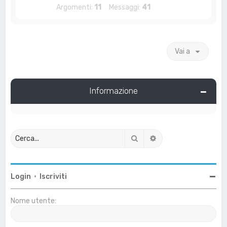
Argomenti:
11
Messaggi:
41
Vai a
Informazione
Cerca
Ricerca avanzata
Login
•
Iscriviti
Nome utente: