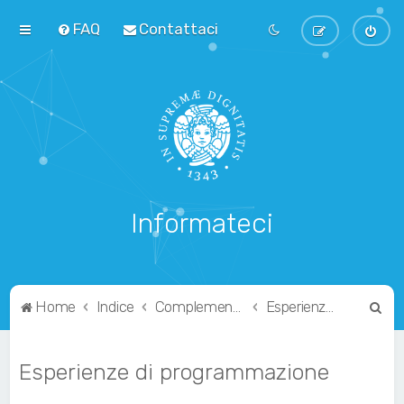
FAQ
Contattaci
Informateci
C
Home
Indice
Complementari
Esperienze di programmazione
e
r
Esperienze di programmazione
c