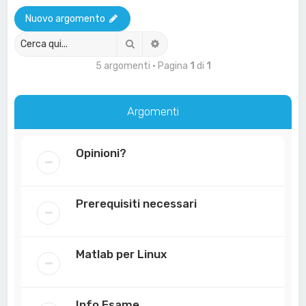
a
Nuovo argomento
Cerca
Ricerca avanzata
5 argomenti • Pagina
1
di
1
Argomenti
Opinioni?
Prerequisiti necessari
Matlab per Linux
Info Esame