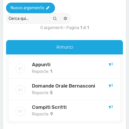
a
Nuovo argomento
Cerca
Ricerca avanzata
0 argomenti • Pagina
1
di
1
Annunci
Appunti
Risposte:
1
Domande Orale Bernasconi
Risposte:
5
Compiti Scritti
Risposte:
9