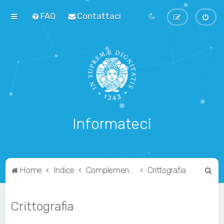
FAQ
Contattaci
Informateci
C
Home
Indice
Complementari
Crittografia
e
r
Crittografia
c