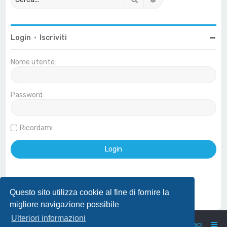
Login
•
Iscriviti
Nome utente:
Password:
Ricordami
Questo sito utilizza cookie al fine di fornire la
Effettua login con account Google
migliore navigazione possibile
Ulteriori informazioni
Home
Indice
Contattaci