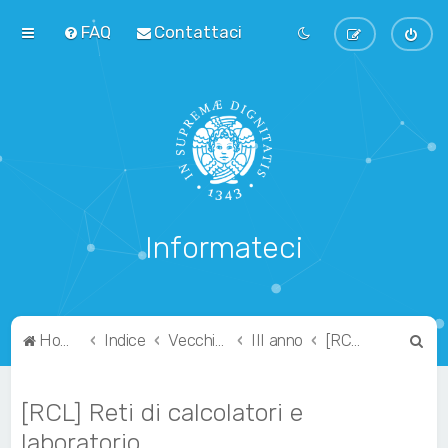
FAQ
Contattaci
Informateci
C
Home
Indice
Vecchio Ordinamento
III anno
[RCL] Reti di calcolatori e laboratorio
e
r
[RCL] Reti di calcolatori e
c
laboratorio