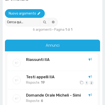
a
Nuovo argomento
Cerca
Ricerca avanzata
6 argomenti • Pagina
1
di
1
Annunci
Riassunti IIA
Testi appelli IIA
Risposte:
19
1
2
Domande Orale Micheli - Simi
Risposte:
6