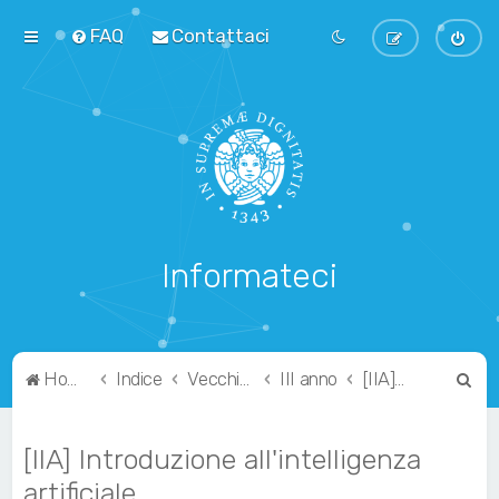
FAQ
Contattaci
Informateci
C
Home
Indice
Vecchio Ordinamento
III anno
[IIA] Introduzione all'intelligenza artificiale
e
r
[IIA] Introduzione all'intelligenza
c
artificiale