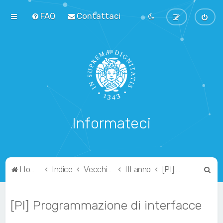
FAQ
Contattaci
Informateci
C
Home
Indice
Vecchio Ordinamento
III anno
[PI] Programmazione di interfacce
e
r
[PI] Programmazione di interfacce
c