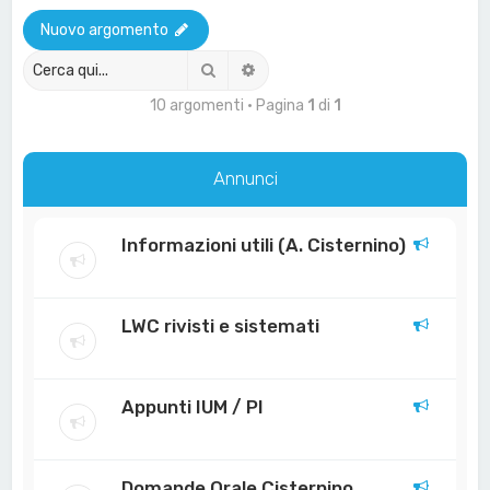
a
Nuovo argomento
Cerca
Ricerca avanzata
10 argomenti • Pagina
1
di
1
Annunci
Informazioni utili (A. Cisternino)
LWC rivisti e sistemati
Appunti IUM / PI
Domande Orale Cisternino