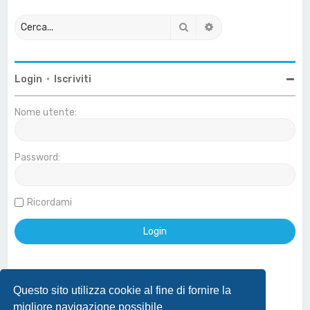
Cerca
Ricerca avanzata
Login
•
Iscriviti
Nome utente:
Password:
Ricordami
Questo sito utilizza cookie al fine di fornire la
Effettua login con account Google
migliore navigazione possibile