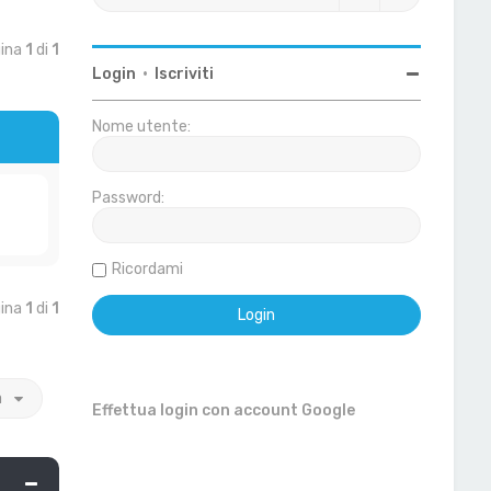
gina
1
di
1
Login
•
Iscriviti
Nome utente:
Password:
Ricordami
gina
1
di
1
a
Effettua login con account Google