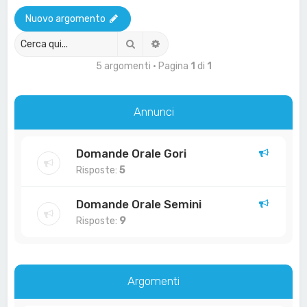
a
Nuovo argomento
Cerca
Ricerca avanzata
5 argomenti • Pagina
1
di
1
Annunci
Domande Orale Gori
Risposte:
5
Domande Orale Semini
Risposte:
9
Argomenti