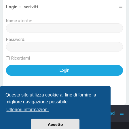
Login
•
Iscriviti
Nome utente:
Password:
Ricordami
Questo sito utilizza cookie al fine di fornire la
Effettua login con account Google
migliore navigazione possibile
Ulteriori informazioni
Home
Indice
Contattaci
Accetto
Powered by
phpBB
™