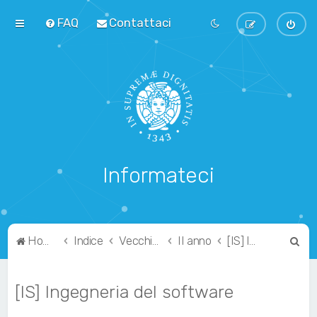
FAQ
Contattaci
Informateci
C
Home
Indice
Vecchio Ordinamento
II anno
[IS] Ingegneria del software
e
r
[IS] Ingegneria del software
c