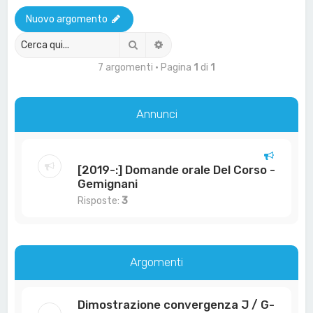
a
Nuovo argomento
Cerca
Ricerca avanzata
7 argomenti • Pagina
1
di
1
Annunci
[2019-:] Domande orale Del Corso -
Gemignani
Risposte:
3
Argomenti
Dimostrazione convergenza J / G-