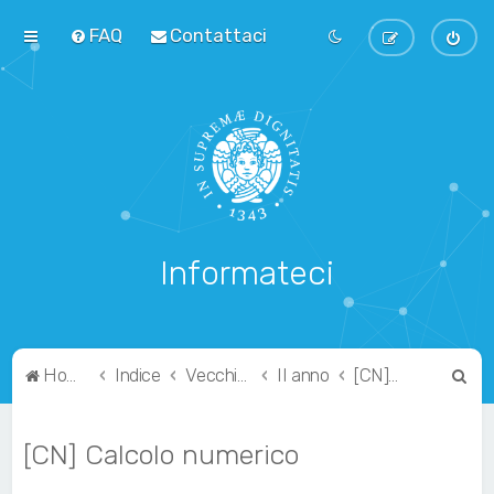
FAQ
Contattaci
Informateci
C
Home
Indice
Vecchio Ordinamento
II anno
[CN] Calcolo numerico
e
r
[CN] Calcolo numerico
c