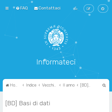
FAQ
Contattaci
Informateci
C
Home
Indice
Vecchio Ordinamento
II anno
[BD] Basi di dati
e
r
[BD] Basi di dati
c