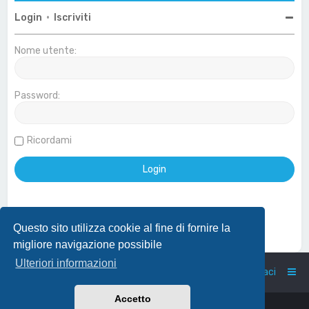
Login
•
Iscriviti
Nome utente:
Password:
Ricordami
Questo sito utilizza cookie al fine di fornire la
Effettua login con account Google
migliore navigazione possibile
Ulteriori informazioni
Home
Indice
Contattaci
Accetto
Powered by
phpBB
™