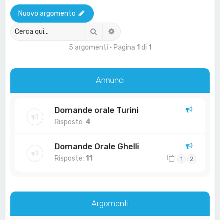
a
Nuovo argomento
Cerca
Ricerca avanzata
5 argomenti • Pagina
1
di
1
Annunci
Domande orale Turini
Risposte:
4
Domande Orale Ghelli
Risposte:
11
1
2
Argomenti