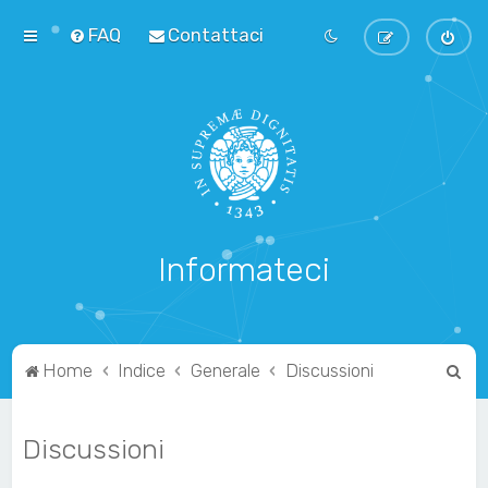
FAQ
Contattaci
Informateci
C
Home
Indice
Generale
Discussioni
e
r
Discussioni
c