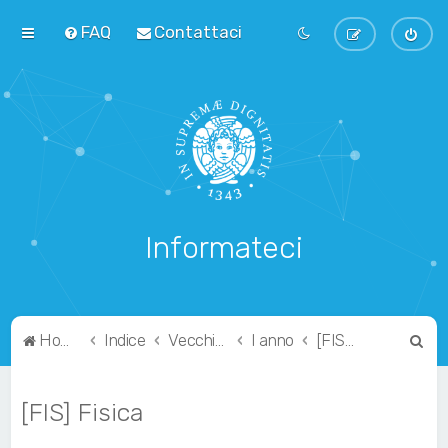
FAQ
Contattaci
Informateci
C
Home
Indice
Vecchio Ordinamento
I anno
[FIS] Fisica
e
r
[FIS] Fisica
c