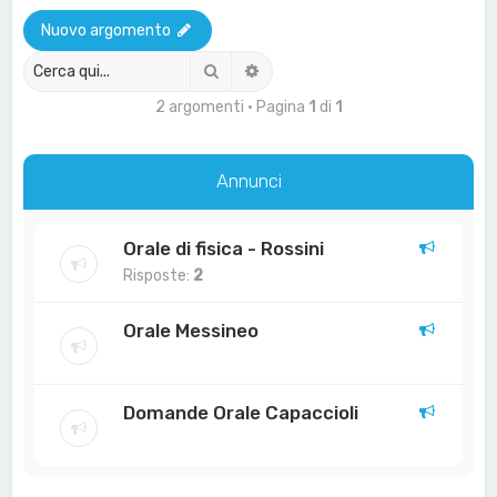
a
Nuovo argomento
Cerca
Ricerca avanzata
2 argomenti • Pagina
1
di
1
Annunci
Orale di fisica - Rossini
Risposte:
2
Orale Messineo
Domande Orale Capaccioli