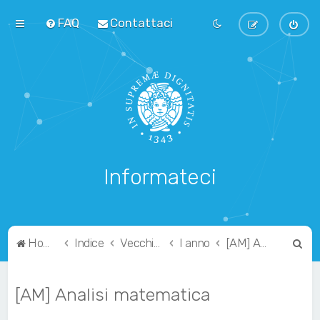
FAQ
Contattaci
Informateci
C
Home
Indice
Vecchio Ordinamento
I anno
[AM] Analisi matematica
e
r
[AM] Analisi matematica
c