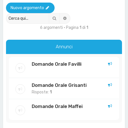
a
Nuovo argomento
Cerca
Ricerca avanzata
6 argomenti • Pagina
1
di
1
Annunci
Domande Orale Favilli
Domande Orale Grisanti
Risposte:
1
Domande Orale Maffei