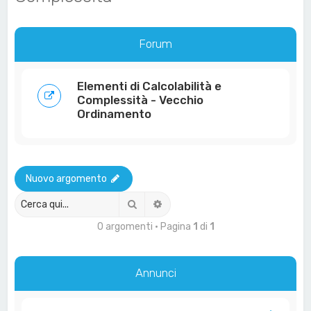
a
Forum
Elementi di Calcolabilità e
Complessità - Vecchio
Ordinamento
Nuovo argomento
Cerca
Ricerca avanzata
0 argomenti • Pagina
1
di
1
Annunci