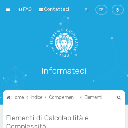
FAQ
Contattaci
Informateci
C
Home
Indice
Complementari
Elementi di Calcolabilità e Complessità
e
r
Elementi di Calcolabilità e
c
Complessità