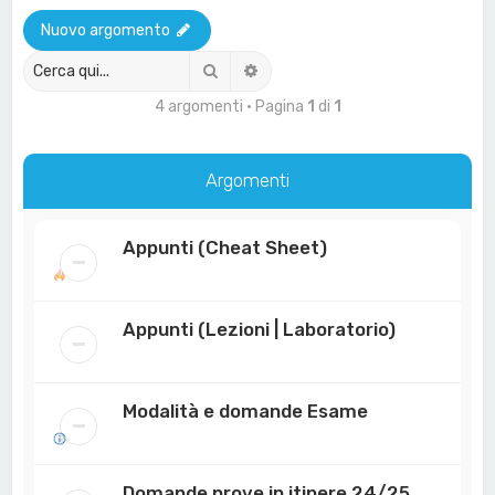
a
Nuovo argomento
Cerca
Ricerca avanzata
4 argomenti • Pagina
1
di
1
Argomenti
Appunti (Cheat Sheet)
Appunti (Lezioni | Laboratorio)
Modalità e domande Esame
Domande prove in itinere 24/25