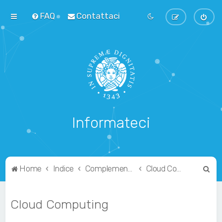
FAQ
Contattaci
Informateci
C
Home
Indice
Complementari
Cloud Computing
e
r
Cloud Computing
c