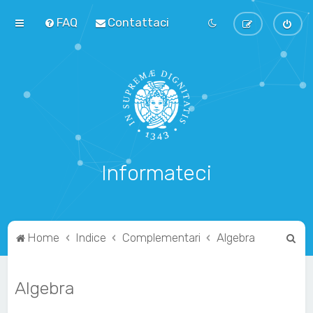
FAQ
Contattaci
Informateci
C
Home
Indice
Complementari
Algebra
e
r
Algebra
c