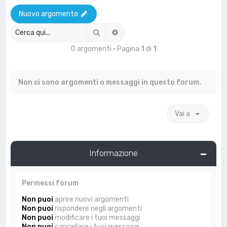
a
Nuovo argomento
Cerca
Ricerca avanzata
0 argomenti • Pagina
1
di
1
Non ci sono argomenti o messaggi in questo forum.
Vai a
Informazione
Permessi forum
Non puoi
aprire nuovi argomenti
Non puoi
rispondere negli argomenti
Non puoi
modificare i tuoi messaggi
Non puoi
cancellare i tuoi messaggi