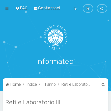
FAQ
Contattaci
Informateci
C
Home
Indice
III anno
Reti e Laboratorio III
e
r
Reti e Laboratorio III
c