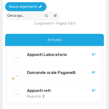
a
Nuovo argomento
Cerca
Ricerca avanzata
2 argomenti • Pagina
1
di
1
Annunci
Appunti Laboratorio
Domande orale Paganelli
Appunti reti
Risposte:
2