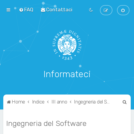
FAQ
Contattaci
Informateci
C
Home
Indice
III anno
Ingegneria del Software
e
r
Ingegneria del Software
c