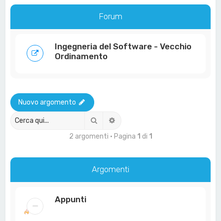
a
Forum
Ingegneria del Software - Vecchio
Ordinamento
Nuovo argomento
Cerca
Ricerca avanzata
2 argomenti • Pagina
1
di
1
Argomenti
Appunti