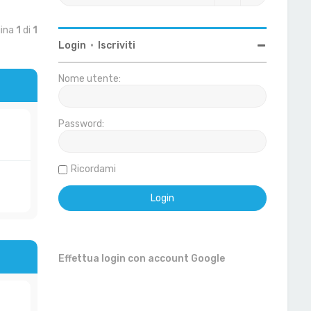
gina
1
di
1
Login
•
Iscriviti
Nome utente:
Password:
Ricordami
Effettua login con account Google