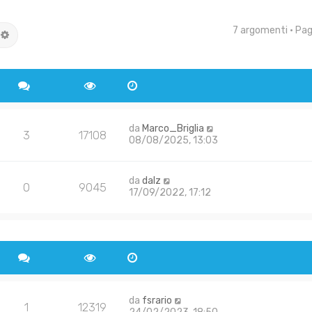
7 argomenti • Pa
rca
Ricerca avanzata
da
Marco_Briglia
3
17108
08/08/2025, 13:03
da
dalz
0
9045
17/09/2022, 17:12
da
fsrario
1
12319