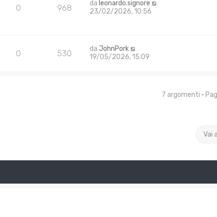
da
leonardo.signore
0
968
23/02/2026, 10:56
da
JohnPork
0
530
19/05/2026, 15:09
7 argomenti • Pa
Vai 