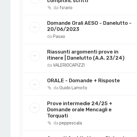
compitini, scritti
da
fsrario
Domande Orali AESO - Danelutto -
20/06/2023
da
Pasao
Riassunti argomenti prove in
itinere | Danelutto (A.A. 23/24)
da
VALERIOCAPIZZI
ORALE - Domande + Risposte
da
Guido Lamoto
Prove intermedie 24/25 +
Domande orale Mencagli e
Torquati
da
peppescala