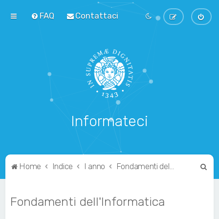
FAQ
Contattaci
Informateci
C
Home
Indice
I anno
Fondamenti dell'Informatica
e
r
Fondamenti dell'Informatica
c