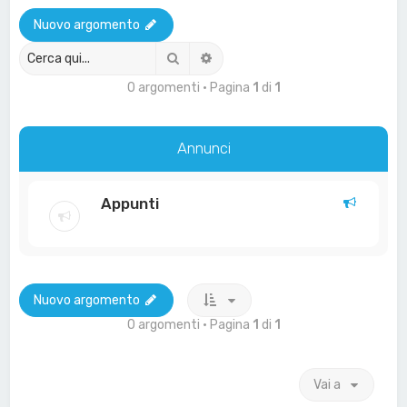
a
Nuovo argomento
Cerca
Ricerca avanzata
0 argomenti • Pagina
1
di
1
Annunci
Appunti
Nuovo argomento
0 argomenti • Pagina
1
di
1
Vai a