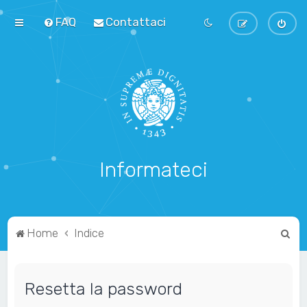
FAQ
Contattaci
Informateci
C
Home
Indice
e
r
Resetta la password
c