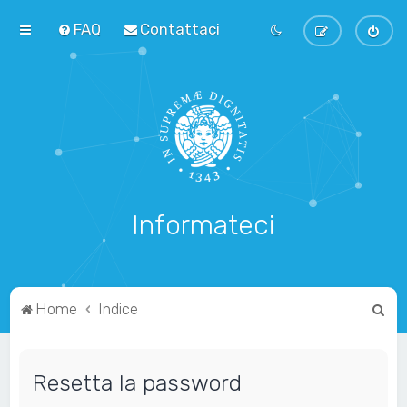
FAQ
Contattaci
Informateci
C
Home
Indice
e
r
Resetta la password
c