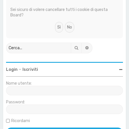
a
Sei sicuro di volere cancellare tutti i cookie di questa
Board?
Cerca
Ricerca avanzata
Login
•
Iscriviti
Nome utente:
Password:
Ricordami