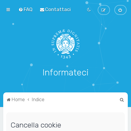
FAQ
Contattaci
Informateci
C
Home
Indice
e
r
Cancella cookie
c