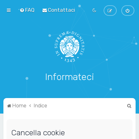
FAQ
Contattaci
Informateci
C
Home
Indice
e
r
Cancella cookie
c