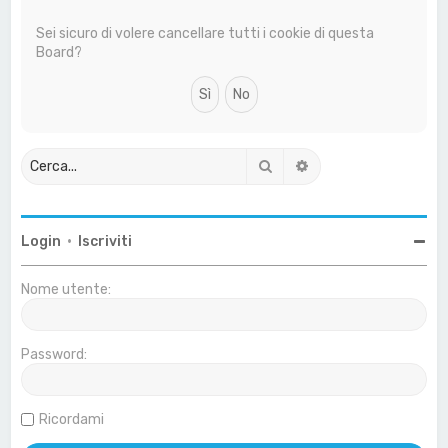
a
Sei sicuro di volere cancellare tutti i cookie di questa
Board?
Cerca
Ricerca avanzata
Login
•
Iscriviti
Nome utente:
Password:
Ricordami