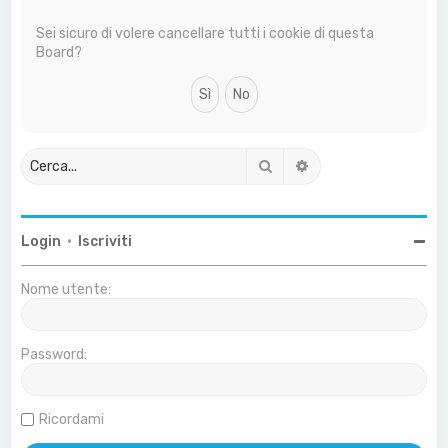
a
Sei sicuro di volere cancellare tutti i cookie di questa
Board?
Cerca
Ricerca avanzata
Login
•
Iscriviti
Nome utente:
Password:
Ricordami