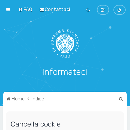
FAQ
Contattaci
Informateci
C
Home
Indice
e
r
Cancella cookie
c