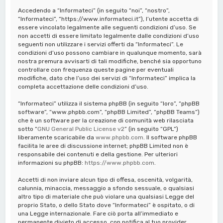
a
Accedendo a “Informateci” (in seguito “noi”, “nostro”,
“Informateci”, “https://www.informateci.it”), l’utente accetta di
essere vincolato legalmente alle seguenti condizioni d’uso. Se
non accetti di essere limitato legalmente dalle condizioni d’uso
seguenti non utilizzare i servizi offerti da “Informateci”. Le
condizioni d’uso possono cambiare in qualunque momento, sarà
nostra premura avvisarti di tali modifiche, benché sia opportuno
controllare con frequenza queste pagine per eventuali
modifiche, dato che l’uso dei servizi di “Informateci” implica la
completa accettazione delle condizioni d’uso.
“Informateci” utilizza il sistema phpBB (in seguito “loro”, “phpBB
software”, “www.phpbb.com”, “phpBB Limited”, “phpBB Teams”)
che è un software per la creazione di comunità web rilasciata
sotto “
GNU General Public License v2
” (in seguito “GPL”)
liberamente scaricabile da
www.phpbb.com
. Il software phpBB
facilita le aree di discussione internet; phpBB Limited non è
responsabile dei contenuti e della gestione. Per ulteriori
informazioni su phpBB:
https://www.phpbb.com
.
Accetti di non inviare alcun tipo di offesa, oscenità, volgarità,
calunnia, minaccia, messaggio a sfondo sessuale, o qualsiasi
altro tipo di materiale che può violare una qualsiasi Legge del
proprio Stato, o dello Stato dove “Informateci” è ospitato, o di
una Legge internazionale. Fare ciò porta all’immediato e
permanente divieto di accesso, con notifica al tuo provider