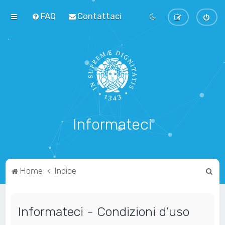
FAQ
Contattaci
Informateci
C
Home
Indice
e
r
Informateci - Condizioni d’uso
c