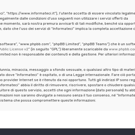
ci”, “https://www.informateci.it”), l’utente accetta di essere vincolato legalm
legalmente dalle condizioni d’uso seguenti non utilizzare i servizi offerti da
ue momento, sarà nostra premura avvisarti di tali modifiche, benché sia oppor
 dato che l’uso dei servizi di “Informateci” implica la completa accettazione d
pBB software”, “www.phpbb.com”, “phpBB Limited”, “phpBB Teams”) che è un soft
ublic License v2
” (in seguito “GPL”) liberamente scaricabile da
www.phpbb.c
mited non è responsabile dei contenuti e della gestione. Per ulteriori informaz
calunnia, minaccia, messaggio a sfondo sessuale, o qualsiasi altro tipo di mater
ato dove “Informateci” è ospitato, o di una Legge internazionale. Fare ciò port
provider Internet se è ritenuto da noi opportuno. Tutti gli indirizzi IP sono reg
formateci” abbia il diritto di rimuovere, riscrivere, spostare o chiudere qualsi
tore di questo servizio, accetti che ogni informazione (dato personale) tu abb
mazioni non saranno divulgate a nessuno senza il tuo consenso, né “Informate
al sistema che possa compromettere queste informazioni.