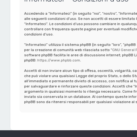
Accedendo a “Informateci” (in seguito “noi”, “nostro”, “Informate
alle seguenti condizioni d’uso. Se non accetti di essere limitato 
“Informateci”. Le condizioni d’uso possono cambiare in qualunq
controllare con frequenza queste pagine per eventuali modifiche,
condizioni d’uso.
“Informateci” utilizza il sistema phpBB (in seguito “loro”, “ph
per la creazione di comunità web rilasciata sotto “
GNU General P
software phpBB facilita le aree di discussione internet; phpBB Li
phpBB:
https://www.phpbb.com
.
Accetti di non inviare alcun tipo di offesa, oscenità, volgarità, 
che può violare una qualsiasi Legge del proprio Stato, o dello St
all’immediato e permanente divieto di accesso, con notifica al tuo 
per salvaguardare e rinforzare queste condizioni. Accetti che “In
argomento in qualsiasi momento lo ritenga necessario. Come frui
inviato sia conservata in un database. Al contempo queste infor
phpBB sono da ritenersi responsabili per qualsiasi violazione 