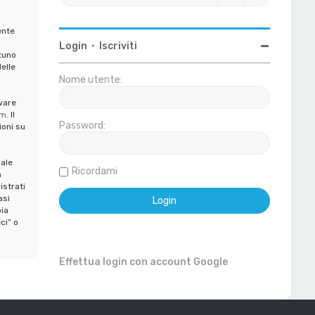
ente
Login
•
Iscriviti
tuno
elle
Nome utente:
ware
om
. Il
Password:
ioni su
iale
Ricordami
a
istrati
asi
ia
ci” o
Effettua login con account Google