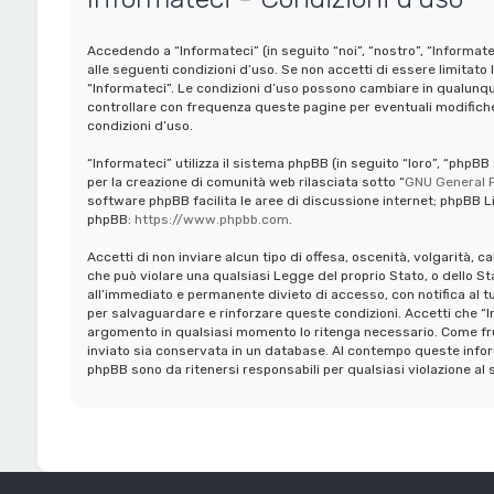
Accedendo a “Informateci” (in seguito “noi”, “nostro”, “Informate
alle seguenti condizioni d’uso. Se non accetti di essere limitato 
“Informateci”. Le condizioni d’uso possono cambiare in qualunq
controllare con frequenza queste pagine per eventuali modifiche,
condizioni d’uso.
“Informateci” utilizza il sistema phpBB (in seguito “loro”, “ph
per la creazione di comunità web rilasciata sotto “
GNU General P
software phpBB facilita le aree di discussione internet; phpBB Li
phpBB:
https://www.phpbb.com
.
Accetti di non inviare alcun tipo di offesa, oscenità, volgarità, 
che può violare una qualsiasi Legge del proprio Stato, o dello St
all’immediato e permanente divieto di accesso, con notifica al tuo 
per salvaguardare e rinforzare queste condizioni. Accetti che “In
argomento in qualsiasi momento lo ritenga necessario. Come frui
inviato sia conservata in un database. Al contempo queste infor
phpBB sono da ritenersi responsabili per qualsiasi violazione 