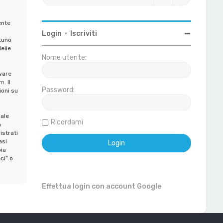
ente
Login
•
Iscriviti
tuno
elle
Nome utente:
ware
om
. Il
Password:
ioni su
iale
Ricordami
a
istrati
asi
ia
ci” o
Effettua login con account Google