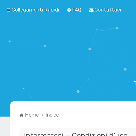
Collegamenti Rapidi
FAQ
Contattaci
T
Home
Indice
Informateci - Condizioni d’uso