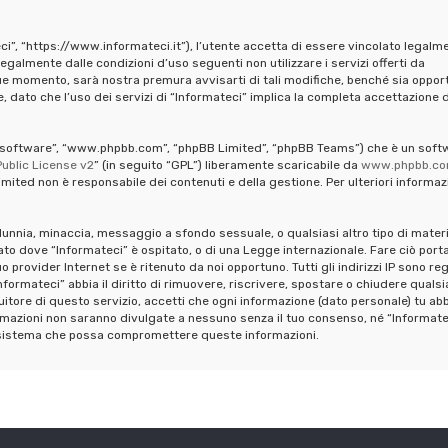
ci”, “https://www.informateci.it”), l’utente accetta di essere vincolato legalm
legalmente dalle condizioni d’uso seguenti non utilizzare i servizi offerti da
ue momento, sarà nostra premura avvisarti di tali modifiche, benché sia oppor
 dato che l’uso dei servizi di “Informateci” implica la completa accettazione d
pBB software”, “www.phpbb.com”, “phpBB Limited”, “phpBB Teams”) che è un soft
ublic License v2
” (in seguito “GPL”) liberamente scaricabile da
www.phpbb.c
mited non è responsabile dei contenuti e della gestione. Per ulteriori informaz
calunnia, minaccia, messaggio a sfondo sessuale, o qualsiasi altro tipo di mater
ato dove “Informateci” è ospitato, o di una Legge internazionale. Fare ciò port
provider Internet se è ritenuto da noi opportuno. Tutti gli indirizzi IP sono reg
formateci” abbia il diritto di rimuovere, riscrivere, spostare o chiudere qualsi
tore di questo servizio, accetti che ogni informazione (dato personale) tu abb
mazioni non saranno divulgate a nessuno senza il tuo consenso, né “Informate
al sistema che possa compromettere queste informazioni.