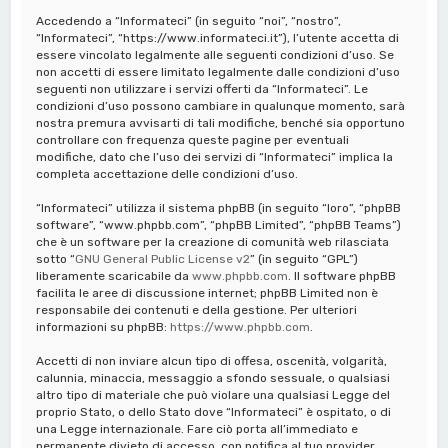
a
Accedendo a “Informateci” (in seguito “noi”, “nostro”,
“Informateci”, “https://www.informateci.it”), l’utente accetta di
essere vincolato legalmente alle seguenti condizioni d’uso. Se
non accetti di essere limitato legalmente dalle condizioni d’uso
seguenti non utilizzare i servizi offerti da “Informateci”. Le
condizioni d’uso possono cambiare in qualunque momento, sarà
nostra premura avvisarti di tali modifiche, benché sia opportuno
controllare con frequenza queste pagine per eventuali
modifiche, dato che l’uso dei servizi di “Informateci” implica la
completa accettazione delle condizioni d’uso.
“Informateci” utilizza il sistema phpBB (in seguito “loro”, “phpBB
software”, “www.phpbb.com”, “phpBB Limited”, “phpBB Teams”)
che è un software per la creazione di comunità web rilasciata
sotto “
GNU General Public License v2
” (in seguito “GPL”)
liberamente scaricabile da
www.phpbb.com
. Il software phpBB
facilita le aree di discussione internet; phpBB Limited non è
responsabile dei contenuti e della gestione. Per ulteriori
informazioni su phpBB:
https://www.phpbb.com
.
Accetti di non inviare alcun tipo di offesa, oscenità, volgarità,
calunnia, minaccia, messaggio a sfondo sessuale, o qualsiasi
altro tipo di materiale che può violare una qualsiasi Legge del
proprio Stato, o dello Stato dove “Informateci” è ospitato, o di
una Legge internazionale. Fare ciò porta all’immediato e
permanente divieto di accesso, con notifica al tuo provider