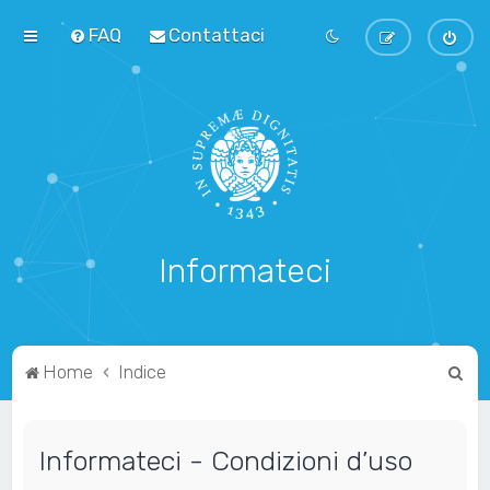
FAQ
Contattaci
Informateci
C
Home
Indice
e
r
Informateci - Condizioni d’uso
c