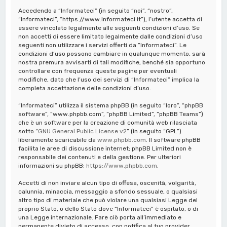
a
Accedendo a “Informateci” (in seguito “noi”, “nostro”,
“Informateci”, “https://www.informateci.it”), l’utente accetta di
essere vincolato legalmente alle seguenti condizioni d’uso. Se
non accetti di essere limitato legalmente dalle condizioni d’uso
seguenti non utilizzare i servizi offerti da “Informateci”. Le
condizioni d’uso possono cambiare in qualunque momento, sarà
nostra premura avvisarti di tali modifiche, benché sia opportuno
controllare con frequenza queste pagine per eventuali
modifiche, dato che l’uso dei servizi di “Informateci” implica la
completa accettazione delle condizioni d’uso.
“Informateci” utilizza il sistema phpBB (in seguito “loro”, “phpBB
software”, “www.phpbb.com”, “phpBB Limited”, “phpBB Teams”)
che è un software per la creazione di comunità web rilasciata
sotto “
GNU General Public License v2
” (in seguito “GPL”)
liberamente scaricabile da
www.phpbb.com
. Il software phpBB
facilita le aree di discussione internet; phpBB Limited non è
responsabile dei contenuti e della gestione. Per ulteriori
informazioni su phpBB:
https://www.phpbb.com
.
Accetti di non inviare alcun tipo di offesa, oscenità, volgarità,
calunnia, minaccia, messaggio a sfondo sessuale, o qualsiasi
altro tipo di materiale che può violare una qualsiasi Legge del
proprio Stato, o dello Stato dove “Informateci” è ospitato, o di
una Legge internazionale. Fare ciò porta all’immediato e
permanente divieto di accesso, con notifica al tuo provider