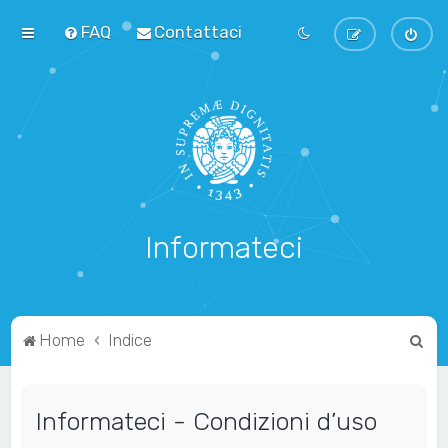
FAQ
Contattaci
Informateci
C
Home
Indice
e
r
Informateci - Condizioni d’uso
c