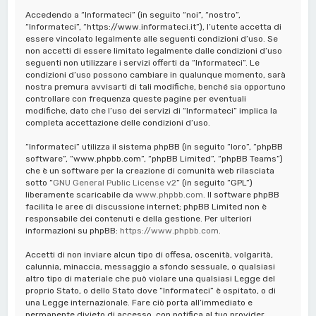
a
Accedendo a “Informateci” (in seguito “noi”, “nostro”,
“Informateci”, “https://www.informateci.it”), l’utente accetta di
essere vincolato legalmente alle seguenti condizioni d’uso. Se
non accetti di essere limitato legalmente dalle condizioni d’uso
seguenti non utilizzare i servizi offerti da “Informateci”. Le
condizioni d’uso possono cambiare in qualunque momento, sarà
nostra premura avvisarti di tali modifiche, benché sia opportuno
controllare con frequenza queste pagine per eventuali
modifiche, dato che l’uso dei servizi di “Informateci” implica la
completa accettazione delle condizioni d’uso.
“Informateci” utilizza il sistema phpBB (in seguito “loro”, “phpBB
software”, “www.phpbb.com”, “phpBB Limited”, “phpBB Teams”)
che è un software per la creazione di comunità web rilasciata
sotto “
GNU General Public License v2
” (in seguito “GPL”)
liberamente scaricabile da
www.phpbb.com
. Il software phpBB
facilita le aree di discussione internet; phpBB Limited non è
responsabile dei contenuti e della gestione. Per ulteriori
informazioni su phpBB:
https://www.phpbb.com
.
Accetti di non inviare alcun tipo di offesa, oscenità, volgarità,
calunnia, minaccia, messaggio a sfondo sessuale, o qualsiasi
altro tipo di materiale che può violare una qualsiasi Legge del
proprio Stato, o dello Stato dove “Informateci” è ospitato, o di
una Legge internazionale. Fare ciò porta all’immediato e
permanente divieto di accesso, con notifica al tuo provider