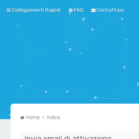
Collegamenti Rapidi
FAQ
Contattaci
T
Home
Indice
Invia email di attivazione