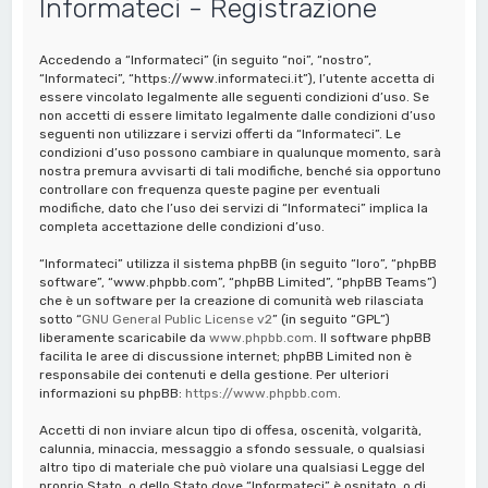
Informateci - Registrazione
a
Accedendo a “Informateci” (in seguito “noi”, “nostro”,
“Informateci”, “https://www.informateci.it”), l’utente accetta di
essere vincolato legalmente alle seguenti condizioni d’uso. Se
non accetti di essere limitato legalmente dalle condizioni d’uso
seguenti non utilizzare i servizi offerti da “Informateci”. Le
condizioni d’uso possono cambiare in qualunque momento, sarà
nostra premura avvisarti di tali modifiche, benché sia opportuno
controllare con frequenza queste pagine per eventuali
modifiche, dato che l’uso dei servizi di “Informateci” implica la
completa accettazione delle condizioni d’uso.
“Informateci” utilizza il sistema phpBB (in seguito “loro”, “phpBB
software”, “www.phpbb.com”, “phpBB Limited”, “phpBB Teams”)
che è un software per la creazione di comunità web rilasciata
sotto “
GNU General Public License v2
” (in seguito “GPL”)
liberamente scaricabile da
www.phpbb.com
. Il software phpBB
facilita le aree di discussione internet; phpBB Limited non è
responsabile dei contenuti e della gestione. Per ulteriori
informazioni su phpBB:
https://www.phpbb.com
.
Accetti di non inviare alcun tipo di offesa, oscenità, volgarità,
calunnia, minaccia, messaggio a sfondo sessuale, o qualsiasi
altro tipo di materiale che può violare una qualsiasi Legge del
proprio Stato, o dello Stato dove “Informateci” è ospitato, o di