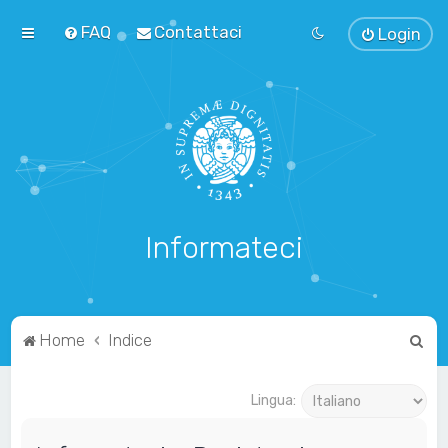
FAQ
Contattaci
Login
Informateci
C
Home
Indice
e
r
Lingua:
c