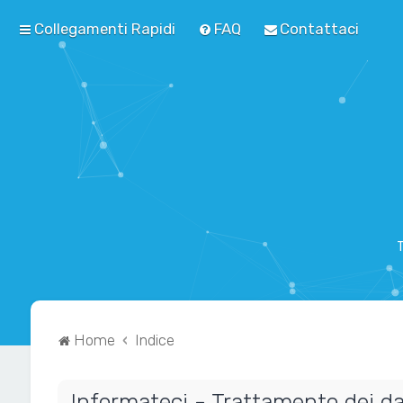
Collegamenti Rapidi
FAQ
Contattaci
T
Home
Indice
Informateci - Trattamento dei da