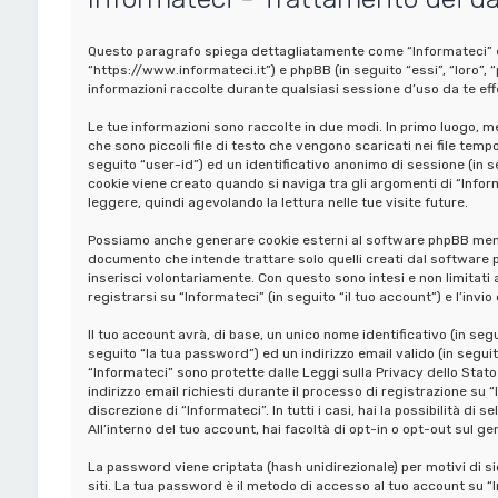
Questo paragrafo spiega dettagliatamente come “Informateci” ed ev
“https://www.informateci.it”) e phpBB (in seguito “essi”, “loro
informazioni raccolte durante qualsiasi sessione d’uso da te effe
Le tue informazioni sono raccolte in due modi. In primo luogo, m
che sono piccoli file di testo che vengono scaricati nei file temp
seguito “user-id”) ed un identificativo anonimo di sessione (i
cookie viene creato quando si naviga tra gli argomenti di “Infor
leggere, quindi agevolando la lettura nelle tue visite future.
Possiamo anche generare cookie esterni al software phpBB mentr
documento che intende trattare solo quelli creati dal software p
inserisci volontariamente. Con questo sono intesi e non limitati
registrarsi su “Informateci” (in seguito “il tuo account”) e l’invi
Il tuo account avrà, di base, un unico nome identificativo (in se
seguito “la tua password”) ed un indirizzo email valido (in seguito
“Informateci” sono protette dalle Leggi sulla Privacy dello Stato
indirizzo email richiesti durante il processo di registrazione su “
discrezione di “Informateci”. In tutti i casi, hai la possibilità di
All’interno del tuo account, hai facoltà di opt-in o opt-out sul 
La password viene criptata (hash unidirezionale) per motivi di s
siti. La tua password è il metodo di accesso al tuo account su 