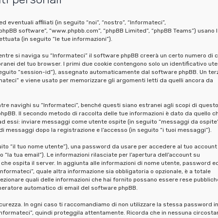
entuali affiliati (in seguito “noi”, “nostro”, “Informateci”,
”, “phpBB software”, “www.phpbb.com”, “phpBB Limited”, “phpBB Teams”) usano l
ttuata (in seguito “le tue informazioni”).
entre si naviga su “Informateci” il software phpBB creerà un certo numero di c
oranei del tuo browser. I primi due cookie contengono solo un identificativo ute
n seguito “session-id”), assegnato automaticamente dal software phpBB. Un ter
mateci” e viene usato per memorizzare gli argomenti letti da quelli ancora da
e navighi su “Informateci”, benché questi siano estranei agli scopi di quest
hpBB. Il secondo metodo di raccolta delle tue informazioni è dato da quello c
 ad essi: inviare messaggi come utente ospite (in seguito “messaggi da ospite”
o di messaggi dopo la registrazione e l’accesso (in seguito “i tuoi messaggi”).
guito “il tuo nome utente”), una password da usare per accedere al tuo account 
 “la tua email”). Le informazioni rilasciate per l’apertura dell’account su
 che ospita il server. In aggiunta alle informazioni di nome utente, password e
Informateci”, quale altra informazione sia obbligatoria o opzionale, è a totale
 selezionare quali delle informazioni che hai fornito possano essere rese pubblich
generatore automatico di email del software phpBB.
icurezza. In ogni caso ti raccomandiamo di non utilizzare la stessa password in
“Informateci”, quindi proteggila attentamente. Ricorda che in nessuna circosta