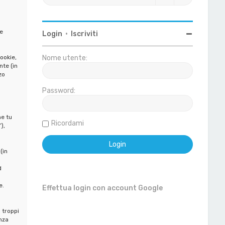
e
Login
•
Iscriviti
ookie,
Nome utente:
nte (in
zo
Password:
o
he tu
Ricordami
),
(in
d
e.
Effettua login con account Google
 troppi
nza