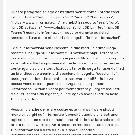
a
Questo paragrafo spiega dettagliatamente come “Informateci”
ed eventuali affiliati (in seguito “noi”, “nostro”, “Informateci”,
“https://www.informateci.it”) e phpBB (in seguito “essi”, “loro”,
“phpBB software”, “www.phpbb.com”, “phpBB Limited”, “phpBB
Teams”) usano le informazioni raccolte durante qualsiasi
sessione d’uso da te effettuata (in seguito “le tue informazioni”).
Le tue informazioni sono raccolte in due modi. In primo luogo,
mentre si naviga su “Informateci” il software phpBB creerà un
certo numero di cookie, che sono piccoli file di testo che vengono
scaricati nei file temporanei del tuo browser. I primi due cookie
contengono solo un identificativo utente (in seguito “user-id”) ed
un identificativo anonimo di sessione (in seguito “session-id”),
assegnato automaticamente dal software phpBB. Un terzo
cookie viene creato quando si naviga tra gli argomenti di
“Informateci” e viene usato per memorizzare gli argomenti letti
da quelli ancora da leggere, quindi agevolando la lettura nelle
tue visite future.
Possiamo anche generare cookie esterni al software phpBB
mentre navighi su “Informateci”, benché questi siano estranei
agli scopi di questo documento che intende trattare solo quelli
creati dal software phpBB. Il secondo metodo di raccolta delle
tue informazioni è dato da quello che tu inserisci
volontariamente. Con questo sono intesi e non limitati ad essi: