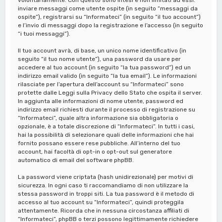
inviare messaggi come utente ospite (in seguito “messaggi da
ospite”), registrarsi su “Informateci” (in seguito “il tuo account”)
e l’invio di messaggi dopo la registrazione e l’accesso (in seguito
“i tuoi messaggi”).
Il tuo account avrà, di base, un unico nome identificativo (in
seguito “il tuo nome utente”), una password da usare per
accedere al tuo account (in seguito “la tua password”) ed un
indirizzo email valido (in seguito “la tua email”). Le informazioni
rilasciate per l’apertura dell’account su “Informateci” sono
protette dalle Leggi sulla Privacy dello Stato che ospita il server.
In aggiunta alle informazioni di nome utente, password ed
indirizzo email richiesti durante il processo di registrazione su
“Informateci”, quale altra informazione sia obbligatoria o
opzionale, è a totale discrezione di “Informateci”. In tutti i casi,
hai la possibilità di selezionare quali delle informazioni che hai
fornito possano essere rese pubbliche. All’interno del tuo
account, hai facoltà di opt-in o opt-out sul generatore
automatico di email del software phpBB.
La password viene criptata (hash unidirezionale) per motivi di
sicurezza. In ogni caso ti raccomandiamo di non utilizzare la
stessa password in troppi siti. La tua password è il metodo di
accesso al tuo account su “Informateci”, quindi proteggila
attentamente. Ricorda che in nessuna circostanza affiliati di
“Informateci”, phpBB o terzi possono legittimamente richiedere