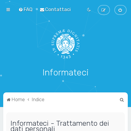
FAQ
Contattaci
Informateci
C
Home
Indice
e
r
Informateci - Trattamento dei
c
dati personali