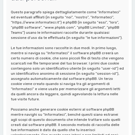
a
Questo paragrafo spiega dettagliatamente come “Informateci”
ed eventuali affiliati (in seguito “noi”, “nostro”, “Informateci”,
“https://www.informateci.it”) e phpBB (in seguito “essi”, “loro”,
“phpBB software”, “www.phpbb.com”, “phpBB Limited”, “phpBB
Teams”) usano le informazioni raccolte durante qualsiasi
sessione d’uso da te effettuata (in seguito “le tue informazioni”).
Le tue informazioni sono raccolte in due modi. In primo luogo,
mentre si naviga su “Informateci” il software phpBB creerà un
certo numero di cookie, che sono piccoli file di testo che vengono
scaricati nei file temporanei del tuo browser. I primi due cookie
contengono solo un identificativo utente (in seguito “user-id”) ed
un identificativo anonimo di sessione (in seguito “session-id”),
assegnato automaticamente dal software phpBB. Un terzo
cookie viene creato quando si naviga tra gli argomenti di
“Informateci” e viene usato per memorizzare gli argomenti letti
da quelli ancora da leggere, quindi agevolando la lettura nelle
tue visite future.
Possiamo anche generare cookie esterni al software phpBB
mentre navighi su “Informateci”, benché questi siano estranei
agli scopi di questo documento che intende trattare solo quelli
creati dal software phpBB. Il secondo metodo di raccolta delle
tue informazioni è dato da quello che tu inserisci
volontariamente. Con questo sono intesi e non limitati ad essi: