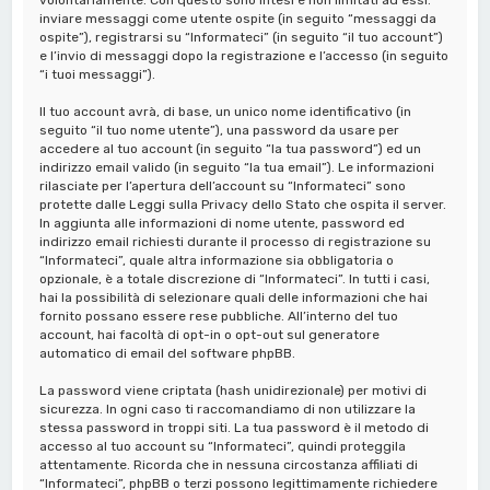
inviare messaggi come utente ospite (in seguito “messaggi da
ospite”), registrarsi su “Informateci” (in seguito “il tuo account”)
e l’invio di messaggi dopo la registrazione e l’accesso (in seguito
“i tuoi messaggi”).
Il tuo account avrà, di base, un unico nome identificativo (in
seguito “il tuo nome utente”), una password da usare per
accedere al tuo account (in seguito “la tua password”) ed un
indirizzo email valido (in seguito “la tua email”). Le informazioni
rilasciate per l’apertura dell’account su “Informateci” sono
protette dalle Leggi sulla Privacy dello Stato che ospita il server.
In aggiunta alle informazioni di nome utente, password ed
indirizzo email richiesti durante il processo di registrazione su
“Informateci”, quale altra informazione sia obbligatoria o
opzionale, è a totale discrezione di “Informateci”. In tutti i casi,
hai la possibilità di selezionare quali delle informazioni che hai
fornito possano essere rese pubbliche. All’interno del tuo
account, hai facoltà di opt-in o opt-out sul generatore
automatico di email del software phpBB.
La password viene criptata (hash unidirezionale) per motivi di
sicurezza. In ogni caso ti raccomandiamo di non utilizzare la
stessa password in troppi siti. La tua password è il metodo di
accesso al tuo account su “Informateci”, quindi proteggila
attentamente. Ricorda che in nessuna circostanza affiliati di
“Informateci”, phpBB o terzi possono legittimamente richiedere