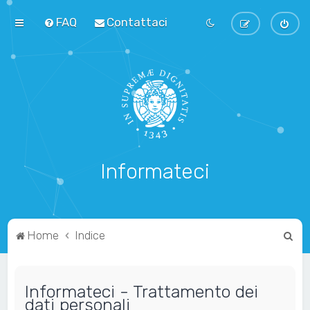
FAQ
Contattaci
Informateci
C
Home
Indice
e
r
Informateci - Trattamento dei
c
dati personali