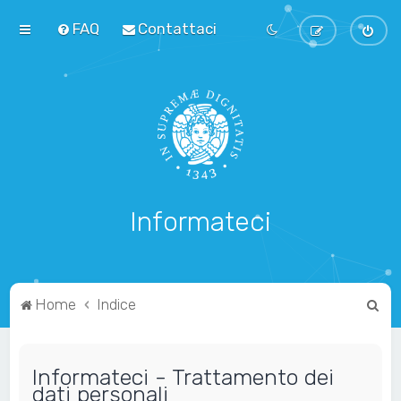
FAQ
Contattaci
Informateci
C
Home
Indice
e
r
Informateci - Trattamento dei
c
dati personali