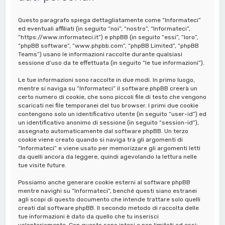
a
Questo paragrafo spiega dettagliatamente come “Informateci”
ed eventuali affiliati (in seguito “noi”, “nostro”, “Informateci”,
“https://www.informateci.it”) e phpBB (in seguito “essi”, “loro”,
“phpBB software”, “www.phpbb.com”, “phpBB Limited”, “phpBB
Teams”) usano le informazioni raccolte durante qualsiasi
sessione d’uso da te effettuata (in seguito “le tue informazioni”).
Le tue informazioni sono raccolte in due modi. In primo luogo,
mentre si naviga su “Informateci” il software phpBB creerà un
certo numero di cookie, che sono piccoli file di testo che vengono
scaricati nei file temporanei del tuo browser. I primi due cookie
contengono solo un identificativo utente (in seguito “user-id”) ed
un identificativo anonimo di sessione (in seguito “session-id”),
assegnato automaticamente dal software phpBB. Un terzo
cookie viene creato quando si naviga tra gli argomenti di
“Informateci” e viene usato per memorizzare gli argomenti letti
da quelli ancora da leggere, quindi agevolando la lettura nelle
tue visite future.
Possiamo anche generare cookie esterni al software phpBB
mentre navighi su “Informateci”, benché questi siano estranei
agli scopi di questo documento che intende trattare solo quelli
creati dal software phpBB. Il secondo metodo di raccolta delle
tue informazioni è dato da quello che tu inserisci
volontariamente. Con questo sono intesi e non limitati ad essi: