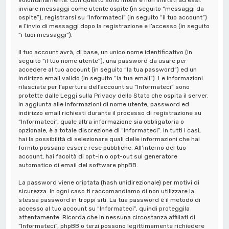
inviare messaggi come utente ospite (in seguito “messaggi da
ospite”), registrarsi su “Informateci” (in seguito “il tuo account”)
e l’invio di messaggi dopo la registrazione e l’accesso (in seguito
“i tuoi messaggi”).
Il tuo account avrà, di base, un unico nome identificativo (in
seguito “il tuo nome utente”), una password da usare per
accedere al tuo account (in seguito “la tua password”) ed un
indirizzo email valido (in seguito “la tua email”). Le informazioni
rilasciate per l’apertura dell’account su “Informateci” sono
protette dalle Leggi sulla Privacy dello Stato che ospita il server.
In aggiunta alle informazioni di nome utente, password ed
indirizzo email richiesti durante il processo di registrazione su
“Informateci”, quale altra informazione sia obbligatoria o
opzionale, è a totale discrezione di “Informateci”. In tutti i casi,
hai la possibilità di selezionare quali delle informazioni che hai
fornito possano essere rese pubbliche. All’interno del tuo
account, hai facoltà di opt-in o opt-out sul generatore
automatico di email del software phpBB.
La password viene criptata (hash unidirezionale) per motivi di
sicurezza. In ogni caso ti raccomandiamo di non utilizzare la
stessa password in troppi siti. La tua password è il metodo di
accesso al tuo account su “Informateci”, quindi proteggila
attentamente. Ricorda che in nessuna circostanza affiliati di
“Informateci”, phpBB o terzi possono legittimamente richiedere