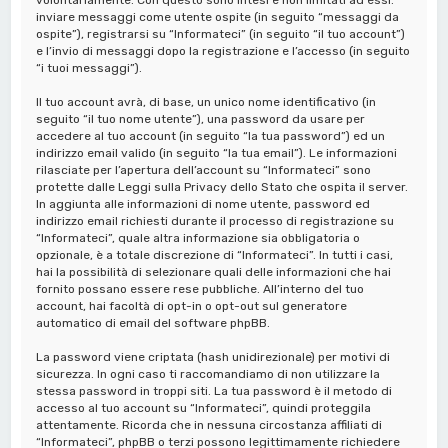
inviare messaggi come utente ospite (in seguito “messaggi da
ospite”), registrarsi su “Informateci” (in seguito “il tuo account”)
e l’invio di messaggi dopo la registrazione e l’accesso (in seguito
“i tuoi messaggi”).
Il tuo account avrà, di base, un unico nome identificativo (in
seguito “il tuo nome utente”), una password da usare per
accedere al tuo account (in seguito “la tua password”) ed un
indirizzo email valido (in seguito “la tua email”). Le informazioni
rilasciate per l’apertura dell’account su “Informateci” sono
protette dalle Leggi sulla Privacy dello Stato che ospita il server.
In aggiunta alle informazioni di nome utente, password ed
indirizzo email richiesti durante il processo di registrazione su
“Informateci”, quale altra informazione sia obbligatoria o
opzionale, è a totale discrezione di “Informateci”. In tutti i casi,
hai la possibilità di selezionare quali delle informazioni che hai
fornito possano essere rese pubbliche. All’interno del tuo
account, hai facoltà di opt-in o opt-out sul generatore
automatico di email del software phpBB.
La password viene criptata (hash unidirezionale) per motivi di
sicurezza. In ogni caso ti raccomandiamo di non utilizzare la
stessa password in troppi siti. La tua password è il metodo di
accesso al tuo account su “Informateci”, quindi proteggila
attentamente. Ricorda che in nessuna circostanza affiliati di
“Informateci”, phpBB o terzi possono legittimamente richiedere