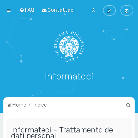
FAQ
Contattaci
Informateci
C
Home
Indice
e
r
Informateci - Trattamento dei
c
dati personali