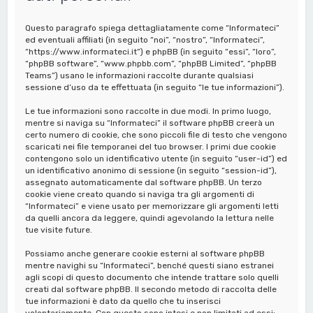
a
Questo paragrafo spiega dettagliatamente come “Informateci”
ed eventuali affiliati (in seguito “noi”, “nostro”, “Informateci”,
“https://www.informateci.it”) e phpBB (in seguito “essi”, “loro”,
“phpBB software”, “www.phpbb.com”, “phpBB Limited”, “phpBB
Teams”) usano le informazioni raccolte durante qualsiasi
sessione d’uso da te effettuata (in seguito “le tue informazioni”).
Le tue informazioni sono raccolte in due modi. In primo luogo,
mentre si naviga su “Informateci” il software phpBB creerà un
certo numero di cookie, che sono piccoli file di testo che vengono
scaricati nei file temporanei del tuo browser. I primi due cookie
contengono solo un identificativo utente (in seguito “user-id”) ed
un identificativo anonimo di sessione (in seguito “session-id”),
assegnato automaticamente dal software phpBB. Un terzo
cookie viene creato quando si naviga tra gli argomenti di
“Informateci” e viene usato per memorizzare gli argomenti letti
da quelli ancora da leggere, quindi agevolando la lettura nelle
tue visite future.
Possiamo anche generare cookie esterni al software phpBB
mentre navighi su “Informateci”, benché questi siano estranei
agli scopi di questo documento che intende trattare solo quelli
creati dal software phpBB. Il secondo metodo di raccolta delle
tue informazioni è dato da quello che tu inserisci
volontariamente. Con questo sono intesi e non limitati ad essi: