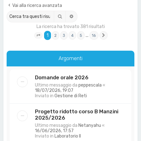
a
Vai alla ricerca avanzata
Cerca
Ricerca avanzata
La ricerca ha trovato 381 risultati
1
…
2
3
4
5
16
Pagina
1
di
16
Prossimo
Argomenti
Domande orale 2026
Ultimo messaggio da
peppescala
«
18/07/2026, 19:07
Inviato in
Gestione di Reti
Progetto ridotto corso B Manzini
2025/2026
Ultimo messaggio da
Netanyahu
«
16/06/2026, 17:57
Inviato in
Laboratorio II