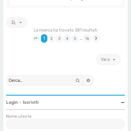
La ricerca ha trovato 381 risultati
1
…
2
3
4
5
16
Pagina
1
di
16
Prossimo
Vai a
Cerca
Ricerca avanzata
Login
•
Iscriviti
Nome utente: