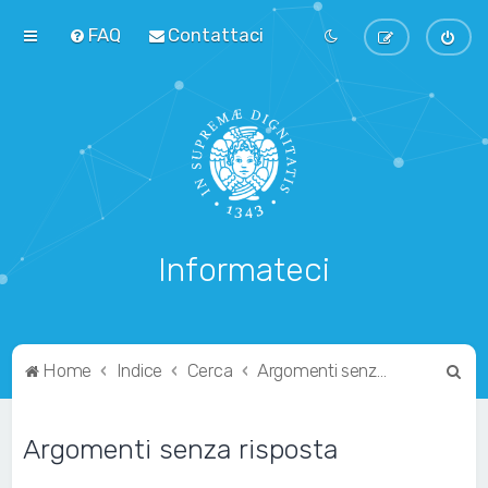
FAQ
Contattaci
Informateci
C
Home
Indice
Cerca
Argomenti senza risposta
e
r
Argomenti senza risposta
c